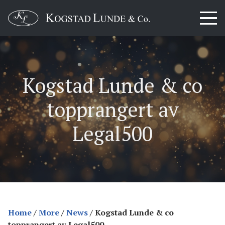
Kogstad Lunde & co
topprangert av
Legal500
Home
/
More
/
News
/
Kogstad Lunde & co
topprangert av Legal500