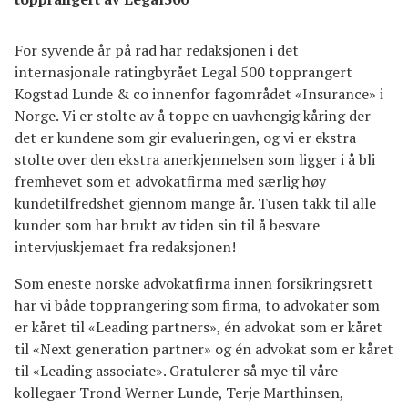
For syvende år på rad har redaksjonen i det
internasjonale ratingbyrået Legal 500 topprangert
Kogstad Lunde & co innenfor fagområdet «Insurance» i
Norge. Vi er stolte av å toppe en uavhengig kåring der
det er kundene som gir evalueringen, og vi er ekstra
stolte over den ekstra anerkjennelsen som ligger i å bli
fremhevet som et advokatfirma med særlig høy
kundetilfredshet gjennom mange år. Tusen takk til alle
kunder som har brukt av tiden sin til å besvare
intervjuskjemaet fra redaksjonen!
Som eneste norske advokatfirma innen forsikringsrett
har vi både topprangering som firma, to advokater som
er kåret til «Leading partners», én advokat som er kåret
til «Next generation partner» og én advokat som er kåret
til «Leading associate». Gratulerer så mye til våre
kollegaer Trond Werner Lunde, Terje Marthinsen,