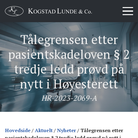
Tålegrensen etter
pasientskadeloven § 2
tredje ledd prøvd på
nytt i Høyesterett
HR-2023-2069-A
Hovedside
/
Aktuelt
/
Nyheter
/
Tålegrensen etter
pasientskadeloven § 2 tredje ledd prøvd på nytt i