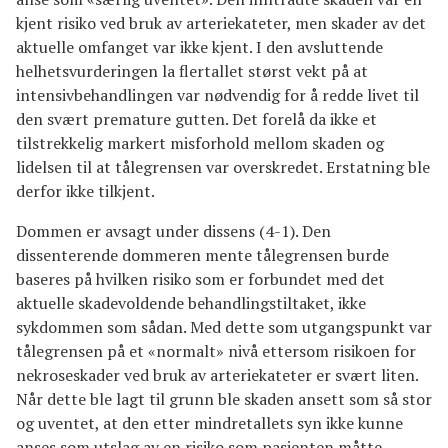
kjent risiko ved bruk av arteriekateter, men skader av det
aktuelle omfanget var ikke kjent. I den avsluttende
helhetsvurderingen la flertallet størst vekt på at
intensivbehandlingen var nødvendig for å redde livet til
den svært premature gutten. Det forelå da ikke et
tilstrekkelig markert misforhold mellom skaden og
lidelsen til at tålegrensen var overskredet. Erstatning ble
derfor ikke tilkjent.
Dommen er avsagt under dissens (4-1). Den
dissenterende dommeren mente tålegrensen burde
baseres på hvilken risiko som er forbundet med det
aktuelle skadevoldende behandlingstiltaket, ikke
sykdommen som sådan. Med dette som utgangspunkt var
tålegrensen på et «normalt» nivå ettersom risikoen for
nekroseskader ved bruk av arteriekateter er svært liten.
Når dette ble lagt til grunn ble skaden ansett som så stor
og uventet, at den etter mindretallets syn ikke kunne
anses som utslag av en risiko som pasienten måtte