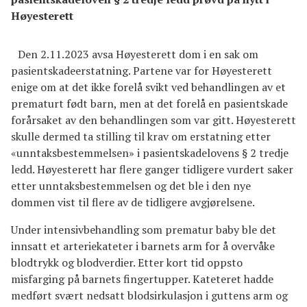
Høyesterett
Den 2.11.2023 avsa Høyesterett dom i en sak om
pasientskadeerstatning. Partene var for Høyesterett
enige om at det ikke forelå svikt ved behandlingen av et
prematurt født barn, men at det forelå en pasientskade
forårsaket av den behandlingen som var gitt. Høyesterett
skulle dermed ta stilling til krav om erstatning etter
«unntaksbestemmelsen» i pasientskadelovens § 2 tredje
ledd. Høyesterett har flere ganger tidligere vurdert saker
etter unntaksbestemmelsen og det ble i den nye
dommen vist til flere av de tidligere avgjørelsene.
Under intensivbehandling som prematur baby ble det
innsatt et arteriekateter i barnets arm for å overvåke
blodtrykk og blodverdier. Etter kort tid oppsto
misfarging på barnets fingertupper. Kateteret hadde
medført svært nedsatt blodsirkulasjon i guttens arm og