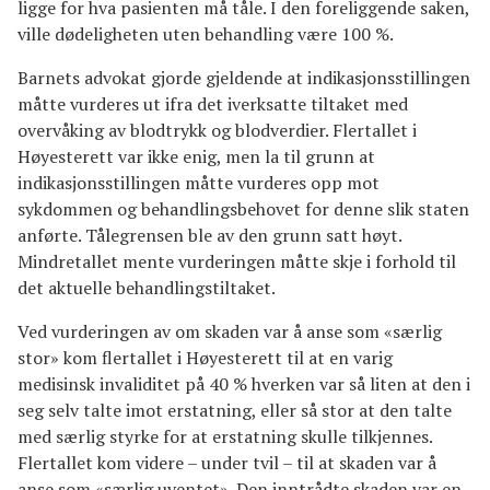
ligge for hva pasienten må tåle. I den foreliggende saken,
ville dødeligheten uten behandling være 100 %.
Barnets advokat gjorde gjeldende at indikasjonsstillingen
måtte vurderes ut ifra det iverksatte tiltaket med
overvåking av blodtrykk og blodverdier. Flertallet i
Høyesterett var ikke enig, men la til grunn at
indikasjonsstillingen måtte vurderes opp mot
sykdommen og behandlingsbehovet for denne slik staten
anførte. Tålegrensen ble av den grunn satt høyt.
Mindretallet mente vurderingen måtte skje i forhold til
det aktuelle behandlingstiltaket.
Ved vurderingen av om skaden var å anse som «særlig
stor» kom flertallet i Høyesterett til at en varig
medisinsk invaliditet på 40 % hverken var så liten at den i
seg selv talte imot erstatning, eller så stor at den talte
med særlig styrke for at erstatning skulle tilkjennes.
Flertallet kom videre – under tvil – til at skaden var å
anse som «særlig uventet». Den inntrådte skaden var en