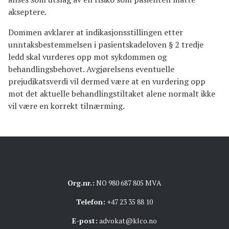
akseptere.
Dommen avklarer at indikasjonsstillingen etter
unntaksbestemmelsen i pasientskadeloven § 2 tredje
ledd skal vurderes opp mot sykdommen og
behandlingsbehovet. Avgjørelsens eventuelle
prejudikatsverdi vil dermed være at en vurdering opp
mot det aktuelle behandlingstiltaket alene normalt ikke
vil være en korrekt tilnærming.
Org.nr.:
NO 980 687 805 MVA
Telefon:
+47 23 35 88 10
E-post:
advokat@klco.no