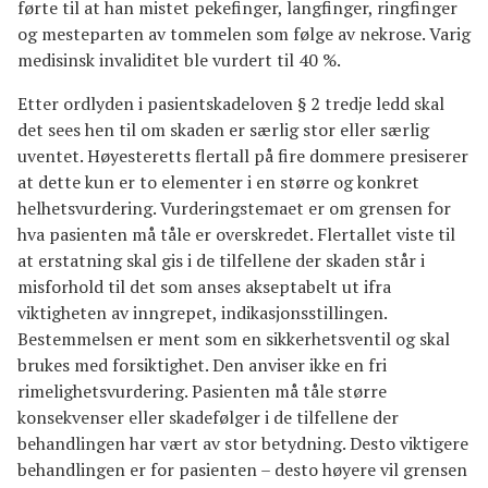
førte til at han mistet pekefinger, langfinger, ringfinger
og mesteparten av tommelen som følge av nekrose. Varig
medisinsk invaliditet ble vurdert til 40 %.
Etter ordlyden i pasientskadeloven § 2 tredje ledd skal
det sees hen til om skaden er særlig stor eller særlig
uventet. Høyesteretts flertall på fire dommere presiserer
at dette kun er to elementer i en større og konkret
helhetsvurdering. Vurderingstemaet er om grensen for
hva pasienten må tåle er overskredet. Flertallet viste til
at erstatning skal gis i de tilfellene der skaden står i
misforhold til det som anses akseptabelt ut ifra
viktigheten av inngrepet, indikasjonsstillingen.
Bestemmelsen er ment som en sikkerhetsventil og skal
brukes med forsiktighet. Den anviser ikke en fri
rimelighetsvurdering. Pasienten må tåle større
konsekvenser eller skadefølger i de tilfellene der
behandlingen har vært av stor betydning. Desto viktigere
behandlingen er for pasienten – desto høyere vil grensen