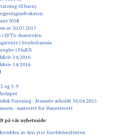
tatning til barn)
egjeringsadvokaten
Bane NOR
om av 20.07.2017
o i EFTA-domstolen
ngsrente i Storbritannia
regler i FinKN
dskriv 24/2016
dskriv 14/2016
d
-2 og 3-9
nbeløpet
ridisk Forening - årsmøte avholdt 30.04.2015
insen - møterett for Høyesterett
t på vår nyhetsside
evidden av den ytre foreldelsesfristen