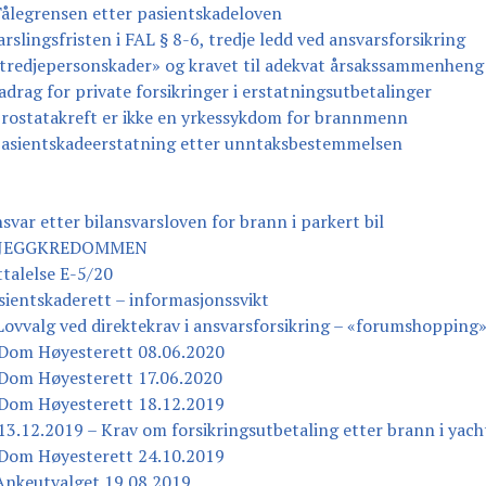
ålegrensen etter pasientskadeloven
slingsfristen i FAL § 8-6, tredje ledd ved ansvarsforsikring
tredjepersonskader» og kravet til adekvat årsakssammenheng
drag for private forsikringer i erstatningsutbetalinger
rostatakreft er ikke en yrkessykdom for brannmenn
Pasientskadeerstatning etter unntaksbestemmelsen
var etter bilansvarsloven for brann i parkert bil
 SKJEGGKREDOMMEN
talelse E-5/20
ientskaderett – informasjonssvikt
ovvalg ved direktekrav i ansvarsforsikring – «forumshopping
Dom Høyesterett 08.06.2020
Dom Høyesterett 17.06.2020
Dom Høyesterett 18.12.2019
3.12.2019 – Krav om forsikringsutbetaling etter brann i yach
Dom Høyesterett 24.10.2019
Ankeutvalget 19.08.2019