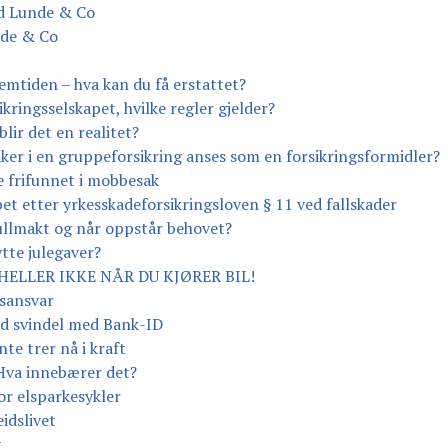
ad Lunde & Co
nde & Co
emtiden – hva kan du få erstattet?
ikringsselskapet, hvilke regler gjelder?
blir det en realitet?
aker i en gruppeforsikring anses som en forsikringsformidler?
 frifunnet i mobbesak
et etter yrkesskadeforsikringsloven § 11 ved fallskader
ullmakt og når oppstår behovet?
ytte julegaver?
 HELLER IKKE NÅR DU KJØRER BIL!
tsansvar
ed svindel med Bank-ID
te trer nå i kraft
 Hva innebærer det?
for elsparkesykler
idslivet
t