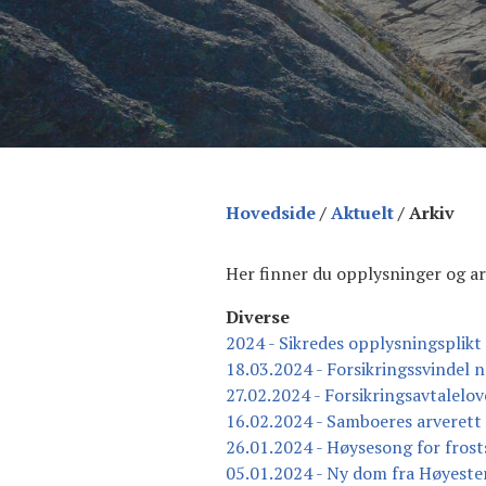
Hovedside
/
Aktuelt
/
Arkiv
Her finner du opplysninger og a
Diverse
2024 - Sikredes opplysningsplikt 
18.03.2024 - Forsikringssvindel n
27.02.2024 - Forsikringsavtalel
16.02.2024 - Samboeres arverett
26.01.2024 - Høysesong for fros
05.01.2024 - Ny dom fra Høyester