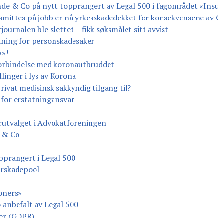
de & Co på nytt topprangert av Legal 500 i fagområdet «Ins
smittes på jobb er nå yrkesskadedekket for konsekvensene av
journalen ble slettet – fikk søksmålet sitt avvist
dning for personskadesaker
a»!
 forbindelse med koronautbruddet
llinger i lys av Korona
privat medisinsk sakkyndig tilgang til?
for erstatningansvar
rutvalget i Advokatforeningen
e & Co
pprangert i Legal 500
urskadepool
ioners»
 anbefalt av Legal 500
ler (GDPR)