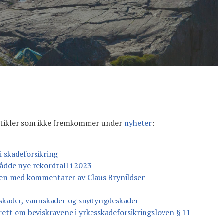
rtikler som ikke fremkommer under
nyheter
:
i skadeforsikring
ådde nye rekordtall i 2023
oven med kommentarer av Claus Brynildsen
tskader, vannskader og snøtyngdeskader
ett om beviskravene i yrkesskadeforsikringsloven § 11