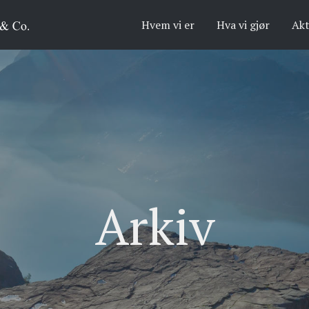
Hvem vi er
Hva vi gjør
Akt
Arkiv