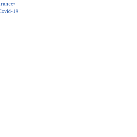
urance»
 Covid-19