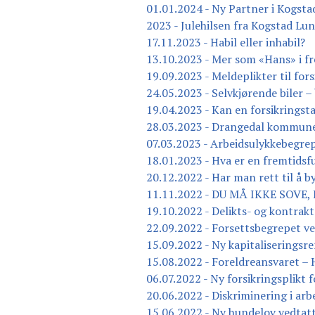
01.01.2024 - Ny Partner i Kogst
2023 - Julehilsen fra Kogstad Lu
17.11.2023 - Habil eller inhabil?
13.10.2023 - Mer som «Hans» i fr
19.09.2023 - Meldeplikter til fors
24.05.2023 - Selvkjørende biler – 
19.04.2023 - Kan en forsikringst
28.03.2023 - Drangedal kommune
07.03.2023 - Arbeidsulykkebegrep
18.01.2023 - Hva er en fremtidsf
20.12.2022 - Har man rett til å b
11.11.2022 - DU MÅ IKKE SOVE,
19.10.2022 - Delikts- og kontrak
22.09.2022 - Forsettsbegrepet v
15.09.2022 - Ny kapitaliseringsren
15.08.2022 - Foreldreansvaret –
06.07.2022 - Ny forsikringsplikt 
20.06.2022 - Diskriminering i arbe
15.06.2022 - Ny hundelov vedtat