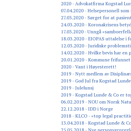
2020 - Advokatfirma Kogstad Lun
07.04.2020 - Helsepersonell som 
27.03.2020 - Sørget for at pasient
24.03.2020 - Koronakrisens bety
17.03.2020 - Unngå «samboerfell
18.03.2020 - EIOPAS uttalelse i
12.03.2020 - Juridiske problemsti
14.02.2020 - Hvilke bevis har en 
20.01.2020 - Kommune frifunnet 
2020 - Vant i Høyesterett!
2019 - Nytt medlem av Disiplinæ
2019 - God Jul fra Kogstad Lund
2019 - Julelunsj
2019 - Kogstad Lunde & Co er to
06.02.2019 - NOU om Norsk Nat
22.12.2018 - IDD i Norge
2018 - KLCO - «top legal practit
13.04.2018 - Kogstad Lunde & Co
25.05.2018 - Nye personvernreg