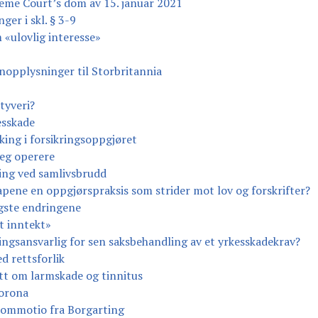
reme Court’s dom av 15. januar 2021
ger i skl. § 3-9
«ulovlig interesse»
nopplysninger til Storbritannia
tyveri?
esskade
king i forsikringsoppgjøret
seg operere
ing ved samlivsbrudd
kapene en oppgjørspraksis som strider mot lov og forskrifter?
igste endringene
t inntekt»
ingsansvarlig for sen saksbehandling av et yrkesskadekrav?
d rettsforlik
tt om larmskade og tinnitus
Korona
commotio fra Borgarting