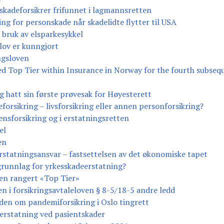
skadeforsikrer frifunnet i lagmannsretten
ng for personskade når skadelidte flytter til USA
 bruk av elsparkesykkel
elov er kunngjort
ngsloven
d Top Tier within Insurance in Norway for the fourth subsequ
g hatt sin første prøvesak for Høyesterett
forsikring – livsforsikring eller annen personforsikring?
sensforsikring og i erstatningsretten
el
en
statningsansvar – fastsettelsen av det økonomiske tapet
 grunnlag for yrkesskadeerstatning?
jen rangert «Top Tier»
en i forsikringsavtaleloven § 8-5/18-5 andre ledd
iden om pandemiforsikring i Oslo tingrett
erstatning ved pasientskader