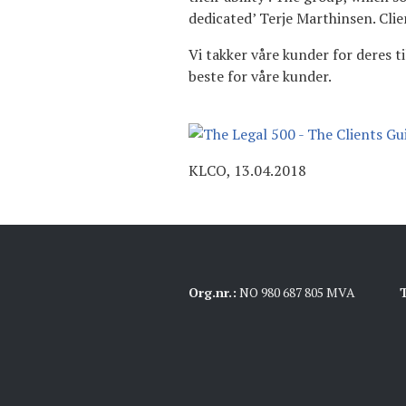
dedicated’ Terje Marthinsen. Cli
Vi takker våre kunder for deres ti
beste for våre kunder.
KLCO, 13.04.2018
Org.nr.:
NO 980 687 805 MVA
T