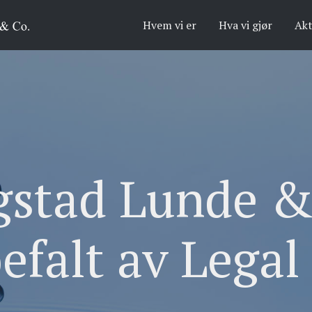
Hvem vi er
Hva vi gjør
Akt
gstad Lunde &
efalt av Legal