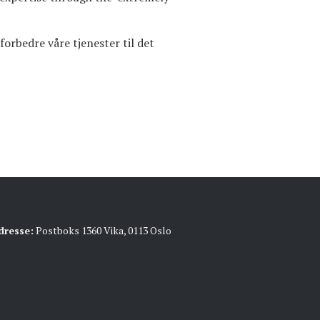
 forbedre våre tjenester til det
dresse:
Postboks 1360 Vika, 0113 Oslo