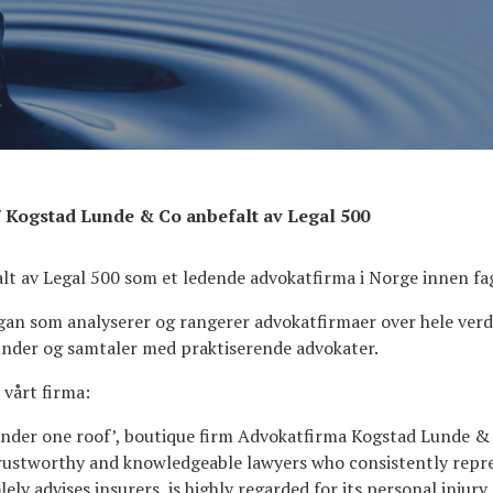
/
Kogstad Lunde & Co anbefalt av Legal 500
lt av Legal 500 som et ledende advokatfirma i Norge innen fa
rgan som analyserer og rangerer advokatfirmaer over hele ver
under og samtaler med praktiserende advokater.
 vårt firma:
nder one roof’, boutique firm Advokatfirma Kogstad Lunde & Co
 trustworthy and knowledgeable lawyers who consistently repres
olely advises insurers, is highly regarded for its personal inju