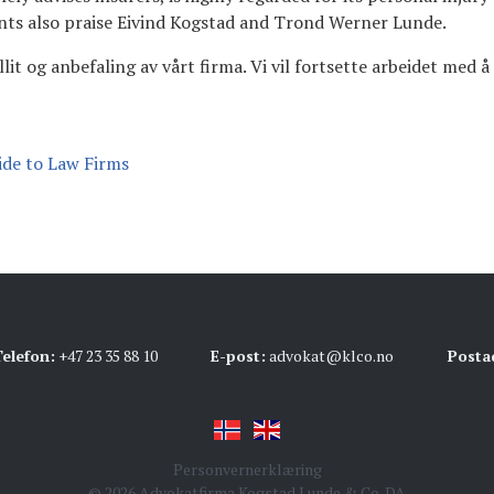
ents also praise Eivind Kogstad and Trond Werner Lunde.
llit og anbefaling av vårt firma. Vi vil fortsette arbeidet med å
elefon:
+47 23 35 88 10
E-post:
advokat@klco.no
Posta
Personvernerklæring
© 2026 Advokatfirma Kogstad Lunde & Co. DA