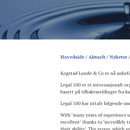
Hovedside
/
Aktuelt
/
Nyheter
Kogstad Lunde & Co er nå anbefa
Legal 500 er et internasjonalt o
basert på tilbakemeldinger fra k
Legal 500 har uttalt følgende om
With ‘many years of experience u
excellent’ thanks to ‘incredibly
their ability’. The group, which s