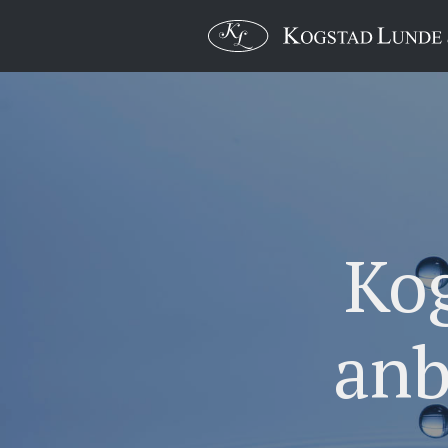
Ko
anb