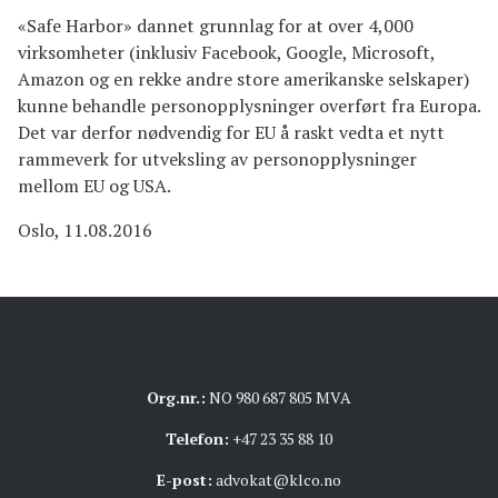
«Safe Harbor» dannet grunnlag for at over 4,000
virksomheter (inklusiv Facebook, Google, Microsoft,
Amazon og en rekke andre store amerikanske selskaper)
kunne behandle personopplysninger overført fra Europa.
Det var derfor nødvendig for EU å raskt vedta et nytt
rammeverk for utveksling av personopplysninger
mellom EU og USA.
Oslo, 11.08.2016
Org.nr.:
NO 980 687 805 MVA
Telefon:
+47 23 35 88 10
E-post:
advokat@klco.no