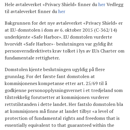
Hele avtaleverket «Privacy Shield» finner du
her
Vedlegg
til avtaleverket finner du
her
Bakgrunnen for det nye avtaleverket «Privacy Shield» er
at EU-domstolen i dom av 6. oktober 2015 (C-362/14)
underkjente «Safe Harbor». EU domstolen vurderte
hvorvidt «Safe Harbor»- beslutningen var gyldig iht
personverndirektivets krav tolket i lys av EUs Charter om
fundamentale rettigheter.
Domstolen kjente beslutningen ugyldig på flere
grunnlag. For det første fant domstolen at
kommisjonenes kompetanse etter art. 25/69 til å
godkjenne personopplysningsvernet i et tredjeland som
tilstrekkelig forutsetter at kommisjonen vurderer
rettstilstanden i dette landet. Her fastslo domstolen bla
at kommisjonen må finne at landet tilbyr «a level of
protection of fundamental rights and freedoms that is
essentially equivalent to that guaranteed within the