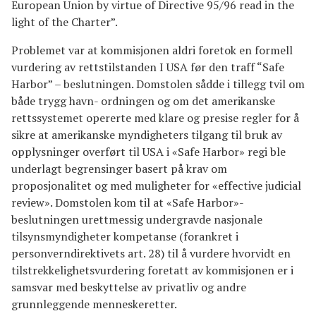
European Union by virtue of Directive 95/96 read in the
light of the Charter”.
Problemet var at kommisjonen aldri foretok en formell
vurdering av rettstilstanden I USA før den traff “Safe
Harbor” – beslutningen. Domstolen sådde i tillegg tvil om
både trygg havn- ordningen og om det amerikanske
rettssystemet opererte med klare og presise regler for å
sikre at amerikanske myndigheters tilgang til bruk av
opplysninger overført til USA i «Safe Harbor» regi ble
underlagt begrensinger basert på krav om
proposjonalitet og med muligheter for «effective judicial
review». Domstolen kom til at «Safe Harbor»-
beslutningen urettmessig undergravde nasjonale
tilsynsmyndigheter kompetanse (forankret i
personverndirektivets art. 28) til å vurdere hvorvidt en
tilstrekkelighetsvurdering foretatt av kommisjonen er i
samsvar med beskyttelse av privatliv og andre
grunnleggende menneskeretter.