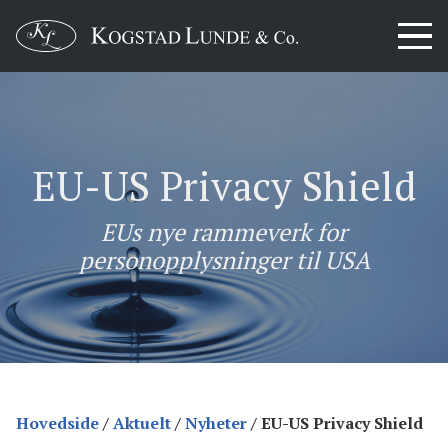
EU-US Privacy Shield
EUs nye rammeverk for
personopplysninger til USA
Hovedside
/
Aktuelt
/
Nyheter
/
EU-US Privacy Shield