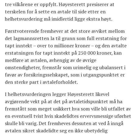
tre vilkårene er oppfylt. Høyesterett presiserer at
terskelen for å sette en avtale til side etter en
helhetsvurdering må imidlertid ligge ekstra høyt.
Førstvoterende fremhever at det store avviket mellom
det lagmannsretten la til grunn som full erstatning for
tapt inntekt – over to millioner kroner – og den avtalte
erstatningen for tapt inntekt på 250 000 kroner, kan
medføre at avtalen, avhengig av de øvrige
omstendigheter, fremstår som urimelig og ubalansert i
favør av forsikringsselskapet, som i utgangspunktet er
den sterke part i avtaleforholdet.
I helhetsvurderingen legger Høyesterett likevel
avgjørende vekt på at det på avtaletidspunktet må ha
fremstått som meget usikkert hva som ville bli utfallet av
en eventuell tvist hvis skadelidtes ervervsmessige uførhet
skulle bli varig. Det fremheves dessuten at ved å inngå
avtalen sikret skadelidte seg en ikke ubetydelig