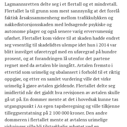
Lagmannsretten delte seg i et flertall og et mindretall.
Flertallet la til grunn som mest sannsynlig at det forelå
faktisk årsakssammenheng mellom trafikkulykken og
nakkedistorsjonsskaden med ledsagende psykiske og
autonome plager og også senere varig ervervsmessig
uførhet. Flertallet kom videre til at skaden hadde endret
seg vesentlig til skadelidtes ulempe idet hun i 2014 var
blitt innvilget uføretrygd med en uføregrad på hundre
prosent, og at forandringen lå utenfor det partene
regnet med da avtalen ble inngått. Avtalen fremsto i
ettertid som urimelig og ubalansert i forhold til et riktig
oppgjør, og etter en samlet vurdering ville det virke
urimelig å gjøre avtalen gjeldende. Flertallet delte seg
imidlertid når det gjaldt hva revisjonen av avtalen skulle
gå ut på. En dommer mente at det i hovedsak kunne tas
utgangspunkt i As egen tapsberegning og ville tilkjenne
tilleggserstatning på 2 100 000 kroner. Den andre
dommeren i flertallet mente at avtalens urimelige
virkninger ville bli tilstrekkelig avbøtet ved en