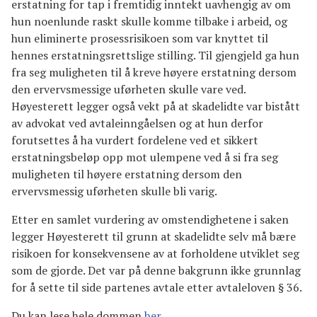
erstatning for tap i fremtidig inntekt uavhengig av om
hun noenlunde raskt skulle komme tilbake i arbeid, og
hun eliminerte prosessrisikoen som var knyttet til
hennes erstatningsrettslige stilling. Til gjengjeld ga hun
fra seg muligheten til å kreve høyere erstatning dersom
den ervervsmessige uførheten skulle vare ved.
Høyesterett legger også vekt på at skadelidte var bistått
av advokat ved avtaleinngåelsen og at hun derfor
forutsettes å ha vurdert fordelene ved et sikkert
erstatningsbeløp opp mot ulempene ved å si fra seg
muligheten til høyere erstatning dersom den
ervervsmessig uførheten skulle bli varig.
Etter en samlet vurdering av omstendighetene i saken
legger Høyesterett til grunn at skadelidte selv må bære
risikoen for konsekvensene av at forholdene utviklet seg
som de gjorde. Det var på denne bakgrunn ikke grunnlag
for å sette til side partenes avtale etter avtaleloven § 36.
Du kan lese hele dommen
her