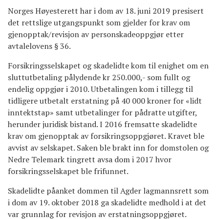
Norges Høyesterett har i dom av 18. juni 2019 presisert
det rettslige utgangspunkt som gjelder for krav om
gjenopptak/revisjon av personskadeoppgjør etter
avtalelovens § 36.
Forsikringsselskapet og skadelidte kom til enighet om en
sluttutbetaling pålydende kr 250.000,- som fullt og
endelig oppgjør i 2010. Utbetalingen kom i tillegg til
tidligere utbetalt erstatning på 40 000 kroner for «lidt
inntektstap» samt utbetalinger for pådratte utgifter,
herunder juridisk bistand. I 2016 fremsatte skadelidte
krav om gjenopptak av forsikringsoppgjøret. Kravet ble
avvist av selskapet. Saken ble brakt inn for domstolen og
Nedre Telemark tingrett avsa dom i 2017 hvor
forsikringsselskapet ble frifunnet.
Skadelidte påanket dommen til Agder lagmannsrett som
i dom av 19. oktober 2018 ga skadelidte medhold i at det
var grunnlag for revisjon av erstatningsoppgjøret.