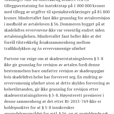
tilleggserstatning for inntektstap på 1 000 000 kroner
med tillegg av utgifter til spesialisterklæringer på 85 800
kroner. Mindretallet fant ikke grunnlag for avtalerevisjon
i medhold av avtaleloven § 36. Dommeren bygget på at
skadelidtes ervervsevne ikke var vesentlig endret siden
avtaleinngåelsen. Mindretallet fant heller ikke at det
forelå tilstrekkelig årsakssammenheng mellom
trafikkulykken og As ervervsmessige uførhet
Partene var enige om at skadeserstatningsloven § 3-8
ikke gir grunnlag for revisjon av avtalen fordi denne
bestemmelsen bare omfatter revisjon av skadeoppgjør
hvis skadelidtes helse har forverret seg. En endring av
ervervsmessig uførhet uten at dette skyldes forverring av
helsetilstanden, gir ikke grunnlag for revisjon etter
skadeserstatningsloven § 3-8. Høyesterett presiserer i
denne sammenheng at det etter Rt-2013-769 ikke er
holdepunkter for at § 3-8 innskrenker
anvendelsesområdet for avtl. § 36, og at angjeldende sak