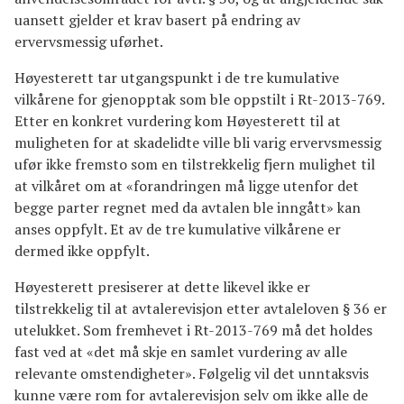
uansett gjelder et krav basert på endring av
ervervsmessig uførhet.
Høyesterett tar utgangspunkt i de tre kumulative
vilkårene for gjenopptak som ble oppstilt i Rt-2013-769.
Etter en konkret vurdering kom Høyesterett til at
muligheten for at skadelidte ville bli varig ervervsmessig
ufør ikke fremsto som en tilstrekkelig fjern mulighet til
at vilkåret om at «forandringen må ligge utenfor det
begge parter regnet med da avtalen ble inngått» kan
anses oppfylt. Et av de tre kumulative vilkårene er
dermed ikke oppfylt.
Høyesterett presiserer at dette likevel ikke er
tilstrekkelig til at avtalerevisjon etter avtaleloven § 36 er
utelukket. Som fremhevet i Rt-2013-769 må det holdes
fast ved at «det må skje en samlet vurdering av alle
relevante omstendigheter». Følgelig vil det unntaksvis
kunne være rom for avtalerevisjon selv om ikke alle de