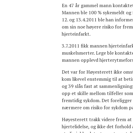
En 47 år gammel mann kontaktet 2
Mannen ble 100 % sykemeldt og fi
12. og 13.4.2011 ble han informe
om sin noe høyere risiko for fre
hjerteinfarkt.
3.7.2011 fikk mannen hjerteinfar
muskelsmerter. Lege ble kontakte
mannen opplevd hjerterytmeforst
Det var for Høyesterett ikke omst
kom likevel enstemmig til at beti
og 39 slås fast at sammenligning
opp et skille mellom tilfeller s
fremtidig sykdom. Det foreligger 
nærmere om risiko for sykdom pas
Høyesterett trakk videre frem at 
hjertelidelse, og ikke det forhold