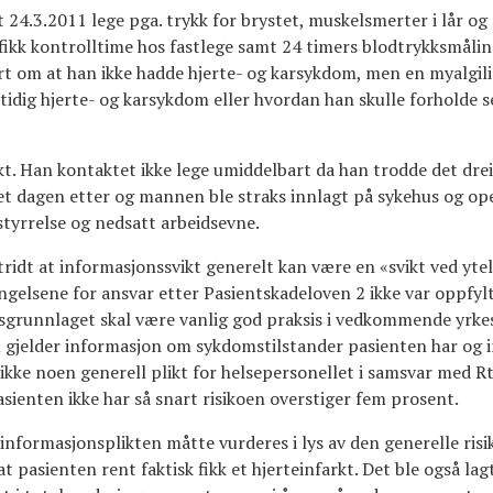
4.3.2011 lege pga. trykk for brystet, muskelsmerter i lår og
kk kontrolltime hos fastlege samt 24 timers blodtrykksmåling
rt om at han ikke hadde hjerte- og karsykdom, men en myalgil
mtidig hjerte- og karsykdom eller hvordan han skulle forholde
kt. Han kontaktet ikke lege umiddelbart da han trodde det dre
t dagen etter og mannen ble straks innlagt på sykehus og oper
yrrelse og nedsatt arbeidsevne.
ridt at informasjonssvikt generelt kan være en «svikt ved yte
ngelsene for ansvar etter Pasientskadeloven 2 ikke var oppfylt 
sgrunnlaget skal være vanlig god praksis i vedkommende yrkes
om gjelder informasjon om sykdomstilstander pasienten har og 
ikke noen generell plikt for helsepersonellet i samsvar med Rt.
ienten ikke har så snart risikoen overstiger fem prosent.
informasjonsplikten måtte vurderes i lys av den generelle risi
 at pasienten rent faktisk fikk et hjerteinfarkt. Det ble også la