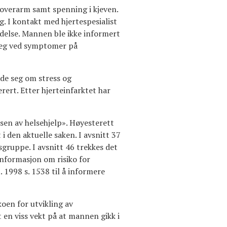
 overarm samt spenning i kjeven.
. I kontakt med hjertespesialist
idelse. Mannen ble ikke informert
 seg ved symptomer på
ide seg om stress og
ert. Etter hjerteinfarktet har
lsen av helsehjelp». Høyesterett
i den aktuelle saken. I avsnitt 37
gruppe. I avsnitt 46 trekkes det
informasjon om risiko for
 1998 s. 1538 til å informere
koen for utvikling av
gt en viss vekt på at mannen gikk i