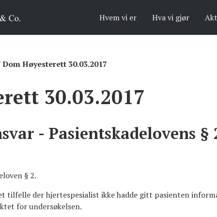
Hvem vi er
Hva vi gjør
Akt
/
Dom Høyesterett 30.03.2017
rett 30.03.2017
svar - Pasientskadelovens § 
loven § 2.
et tilfelle der hjertespesialist ikke hadde gitt pasienten info
ktet for undersøkelsen.