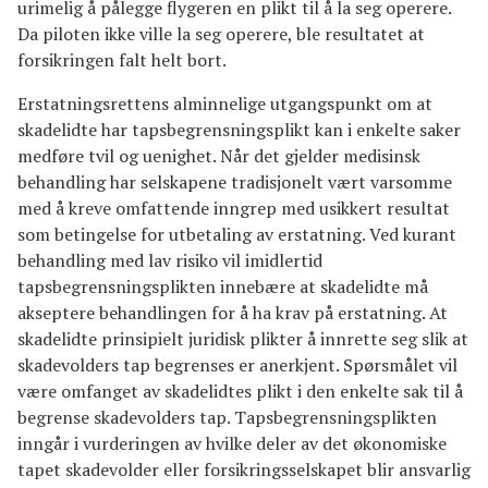
urimelig å pålegge flygeren en plikt til å la seg operere.
Da piloten ikke ville la seg operere, ble resultatet at
forsikringen falt helt bort.
Erstatningsrettens alminnelige utgangspunkt om at
skadelidte har tapsbegrensningsplikt kan i enkelte saker
medføre tvil og uenighet. Når det gjelder medisinsk
behandling har selskapene tradisjonelt vært varsomme
med å kreve omfattende inngrep med usikkert resultat
som betingelse for utbetaling av erstatning. Ved kurant
behandling med lav risiko vil imidlertid
tapsbegrensningsplikten innebære at skadelidte må
akseptere behandlingen for å ha krav på erstatning. At
skadelidte prinsipielt juridisk plikter å innrette seg slik at
skadevolders tap begrenses er anerkjent. Spørsmålet vil
være omfanget av skadelidtes plikt i den enkelte sak til å
begrense skadevolders tap. Tapsbegrensningsplikten
inngår i vurderingen av hvilke deler av det økonomiske
tapet skadevolder eller forsikringsselskapet blir ansvarlig