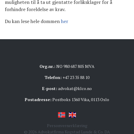
muligheten til å ta ut gjentatte forliksklager for å
forhindre foreldelse av krav.
Du kan lese hele dommen
her
Org.nr.:
NO 980 687 805 MVA
Telefon:
+47 23 35 88 10
E-post:
advokat@klco.no
Postadresse:
Postboks 1360 Vika, 0113 Oslo
Personvernerklæring
© 2026 Advokatfirma Kogstad Lunde & Co. DA