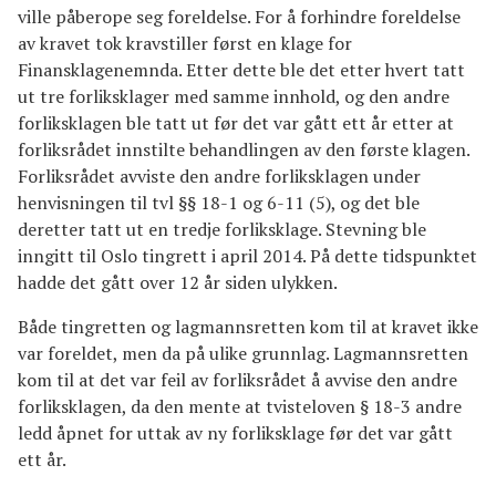
ville påberope seg foreldelse. For å forhindre foreldelse
av kravet tok kravstiller først en klage for
Finansklagenemnda. Etter dette ble det etter hvert tatt
ut tre forliksklager med samme innhold, og den andre
forliksklagen ble tatt ut før det var gått ett år etter at
forliksrådet innstilte behandlingen av den første klagen.
Forliksrådet avviste den andre forliksklagen under
henvisningen til tvl §§ 18-1 og 6-11 (5), og det ble
deretter tatt ut en tredje forliksklage. Stevning ble
inngitt til Oslo tingrett i april 2014. På dette tidspunktet
hadde det gått over 12 år siden ulykken.
Både tingretten og lagmannsretten kom til at kravet ikke
var foreldet, men da på ulike grunnlag. Lagmannsretten
kom til at det var feil av forliksrådet å avvise den andre
forliksklagen, da den mente at tvisteloven § 18-3 andre
ledd åpnet for uttak av ny forliksklage før det var gått
ett år.