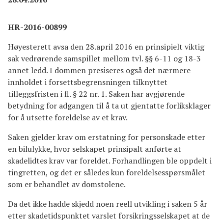
HR-2016-00899
Høyesterett avsa den 28.april 2016 en prinsipielt viktig
sak vedrørende samspillet mellom tvl. §§ 6-11 og 18-3
annet ledd. I dommen presiseres også det nærmere
innholdet i forsettsbegrensningen tilknyttet
tilleggsfristen i fl. § 22 nr. 1. Saken har avgjørende
betydning for adgangen til å ta ut gjentatte forliksklager
for å utsette foreldelse av et krav.
Saken gjelder krav om erstatning for personskade etter
en bilulykke, hvor selskapet prinsipalt anførte at
skadelidtes krav var foreldet. Forhandlingen ble oppdelt i
tingretten, og det er således kun foreldelsesspørsmålet
som er behandlet av domstolene.
Da det ikke hadde skjedd noen reell utvikling i saken 5 år
etter skadetidspunktet varslet forsikringsselskapet at de