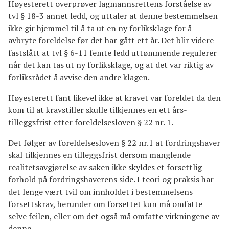
Høyesterett overprøver lagmannsrettens forståelse av
tvl § 18-3 annet ledd, og uttaler at denne bestemmelsen
ikke gir hjemmel til å ta ut en ny forliksklage for å
avbryte foreldelse før det har gått ett år. Det blir videre
fastslått at tvl § 6-11 femte ledd uttømmende regulerer
når det kan tas ut ny forliksklage, og at det var riktig av
forliksrådet å avvise den andre klagen.
Høyesterett fant likevel ikke at kravet var foreldet da den
kom til at kravstiller skulle tilkjennes en ett års-
tilleggsfrist etter foreldelsesloven § 22 nr. 1.
Det følger av foreldelsesloven § 22 nr.1 at fordringshaver
skal tilkjennes en tilleggsfrist dersom manglende
realitetsavgjørelse av saken ikke skyldes et forsettlig
forhold på fordringshaverens side. I teori og praksis har
det lenge vært tvil om innholdet i bestemmelsens
forsettskrav, herunder om forsettet kun må omfatte
selve feilen, eller om det også må omfatte virkningene av
denne.