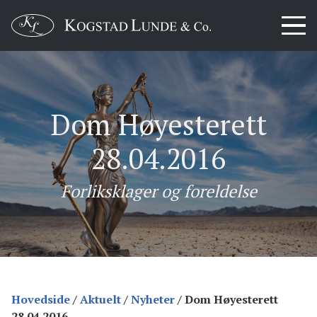
Dom Høyesterett
28.04.2016
Forliksklager og foreldelse
Hovedside
/
Aktuelt
/
Nyheter
/
Dom Høyesterett
28.04.2016