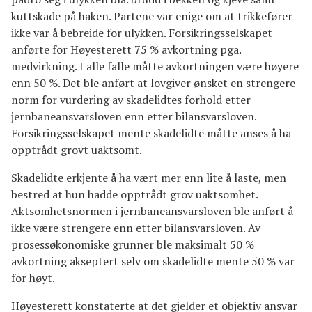
kuttskade på haken. Partene var enige om at trikkefører
ikke var å bebreide for ulykken. Forsikringsselskapet
anførte for Høyesterett 75 % avkortning pga.
medvirkning. I alle falle måtte avkortningen være høyere
enn 50 %. Det ble anført at lovgiver ønsket en strengere
norm for vurdering av skadelidtes forhold etter
jernbaneansvarsloven enn etter bilansvarsloven.
Forsikringsselskapet mente skadelidte måtte anses å ha
opptrådt grovt uaktsomt.
Skadelidte erkjente å ha vært mer enn lite å laste, men
bestred at hun hadde opptrådt grov uaktsomhet.
Aktsomhetsnormen i jernbaneansvarsloven ble anført å
ikke være strengere enn etter bilansvarsloven. Av
prosessøkonomiske grunner ble maksimalt 50 %
avkortning akseptert selv om skadelidte mente 50 % var
for høyt.
Høyesterett konstaterte at det gjelder et objektiv ansvar