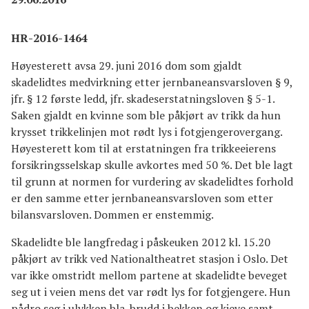
HR-2016-1464
Høyesterett avsa 29. juni 2016 dom som gjaldt
skadelidtes medvirkning etter jernbaneansvarsloven § 9,
jfr. § 12 første ledd, jfr. skadeserstatningsloven § 5-1.
Saken gjaldt en kvinne som ble påkjørt av trikk da hun
krysset trikkelinjen mot rødt lys i fotgjengerovergang.
Høyesterett kom til at erstatningen fra trikkeeierens
forsikringsselskap skulle avkortes med 50 %. Det ble lagt
til grunn at normen for vurdering av skadelidtes forhold
er den samme etter jernbaneansvarsloven som etter
bilansvarsloven. Dommen er enstemmig.
Skadelidte ble langfredag i påskeuken 2012 kl. 15.20
påkjørt av trikk ved Nationaltheatret stasjon i Oslo. Det
var ikke omstridt mellom partene at skadelidte beveget
seg ut i veien mens det var rødt lys for fotgjengere. Hun
pådro seg i ulykken bla. brudd i bekken og kjeve samt