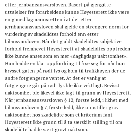
etter jernbaneansvarsloven. Basert på gjengitte
uttalelser fra forarbeidene kunne Høyesterett ikke være
enig med lagmannsretten i at det etter
jernbaneansvarsloven skal gjelde en strengere norm for
vurdering av skadelidtes forhold enn etter
bilansvarsloven. Når det gjaldt skadelidtes subjektive
forhold fremhevet Høyesterett at skadelidtes opptreden
ikke kunne anses som en mer «dagligdags uaktsomhet».
Hun hadde en klar oppfordring til å se seg for når hun
krysset gaten på rødt lys og kom til trafikkøyen der de
andre fotgjengerne ventet. At det er vanlig at
fotgjengere går på rødt lys ble ikke vektlagt. Bevisst
uaktsomhet ble likevel ikke lagt til grunn av Høyesterett.
Når jernbaneansvarsloven § 12, første ledd, i likhet med
bilansvarsloven § 7, første ledd, ikke oppstiller grov
uaktsomhet hos skadelidte som et kriterium fant
Høyesterett ikke grunn til å ta særskilt stilling til om
skadelidte hadde vært grovt uaktsom.