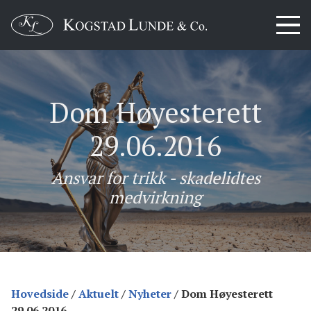
Dom Høyesterett
29.06.2016
Ansvar for trikk - skadelidtes
medvirkning
Hovedside
/
Aktuelt
/
Nyheter
/
Dom Høyesterett
29.06.2016