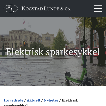
Elektrisk sparkesykkel
Hovedside
/
Aktuelt
/
Nyheter
/
Elektrisk
sparkesykkel