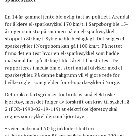
En 14 år gammel jente ble nylig tatt av politiet i Arendal
for å kjøre el-sparkesykkel i 70 km/t. I Sarpsborg ble 15-
åringer som sto på sammen på en el-sparkesykkel
stoppet i 80 km/t. Syklene ble beslaglagt. Det selges el-
sparkesykler i Norge som kan gå i 100 km/t. På nettet
finns det en test hvor en el-sparkesykkel som hadde
maksimal fart på 40 km/t ble kåret til best i test. Det
rapporteres i media om et stort antall ulykker med el-
sparkesykler. På denne bakgrunn vil vi gjøre rede for
hvilke regler som gjelder for el-sparkesykler i Norge.
Det er ikke fartsgrenser for bruk av små elektriske
kjøretøy, men det følger av forskrift om krav til sykkel i §
2 (FOR-1990-02-19-119) at elektriske kjøretøy skal
regnes som sykkel dersom kjøretøyet:
• veier maksimalt 70 kg inkludert batteri
• ikke er bredere enn 85 cm og ikke lengre enn 120 cm