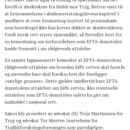
forelå et direktekrav fra Mobli mot Tryg. Retten viste til
at bestemmelsene i skadeserstatningslovens kapittel 3
medfører at rene formuestap knyttet til personskade
som hovedregel ikke kan kreves dekket av skadevolderen.
Fordi norsk rett styrer spørsmålet, så flertallet bort fra
en bemerkning om lovforståelsen som EFTA-domstolen
hadde fremsatt i sin rådgivende uttalelse.
En samlet lagmannsrett bemerket at EFTA-domstolens
rådgivende uttalelse om hvordan EØS-retten skal forstås
og anvendes bare skal fravikes hvis det foreligger
«særlige grunner». Dette gjelder imidlertid bare EFTA-
domstolens uttalelser om EØS-retten, ikke eventuelle
uttalelser som EFTA-domstolen måtte ha gitt om
innholdet i nasjonal rett.
Saken ble prosedert av advokat (H) Terje Marthinsen for
Tryg og advokat Tor Morten Austerheim for
Trafikkforsikringsforeningen som partshjelper.