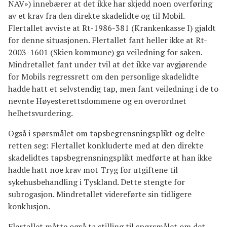
NAV») innebærer at det ikke har skjedd noen overføring
av et krav fra den direkte skadelidte og til Mobil.
Flertallet avviste at Rt-1986-381 (Krankenkasse I) gjaldt
for denne situasjonen. Flertallet fant heller ikke at Rt-
2003-1601 (Skien kommune) ga veiledning for saken.
Mindretallet fant under tvil at det ikke var avgjørende
for Mobils regressrett om den personlige skadelidte
hadde hatt et selvstendig tap, men fant veiledning i de to
nevnte Høyesterettsdommene og en overordnet
helhetsvurdering.
Også i spørsmålet om tapsbegrensningsplikt og delte
retten seg: Flertallet konkluderte med at den direkte
skadelidtes tapsbegrensningsplikt medførte at han ikke
hadde hatt noe krav mot Tryg for utgiftene til
sykehusbehandling i Tyskland. Dette stengte for
subrogasjon. Mindretallet videreførte sin tidligere
konklusjon.
Flertallet måtte også ta stilling til spørsmålet om det