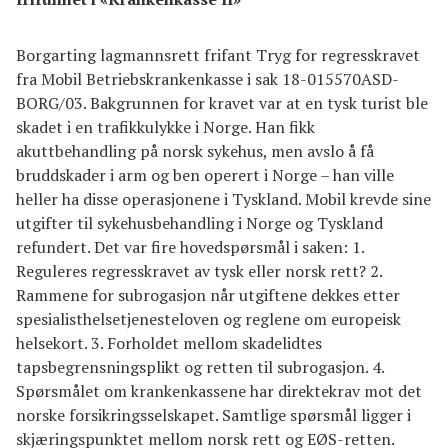
Borgarting lagmannsrett frifant Tryg for regresskravet
fra Mobil Betriebskrankenkasse i sak 18-015570ASD-
BORG/03. Bakgrunnen for kravet var at en tysk turist ble
skadet i en trafikkulykke i Norge. Han fikk
akuttbehandling på norsk sykehus, men avslo å få
bruddskader i arm og ben operert i Norge – han ville
heller ha disse operasjonene i Tyskland. Mobil krevde sine
utgifter til sykehusbehandling i Norge og Tyskland
refundert. Det var fire hovedspørsmål i saken: 1.
Reguleres regresskravet av tysk eller norsk rett? 2.
Rammene for subrogasjon når utgiftene dekkes etter
spesialisthelsetjenesteloven og reglene om europeisk
helsekort. 3. Forholdet mellom skadelidtes
tapsbegrensningsplikt og retten til subrogasjon. 4.
Spørsmålet om krankenkassene har direktekrav mot det
norske forsikringsselskapet. Samtlige spørsmål ligger i
skjæringspunktet mellom norsk rett og EØS-retten.