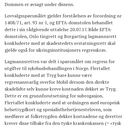
Dommen er avsagt under dissens.
Lovvalgsspørsmålet gjelder forståelsen av forordning nr
1408/71, art. 93 nr 1, og EFTA-domstolen behandlet
dette i sin rådgivende uttalelse 20.07.17. Både EFTA-
domstolen, Oslo tingrett og Borgarting lagmannsrett
konkluderte med at skadestedets erstatningsrett skal
gjelde også for sikringsinstitusjoners regresskrav.
Lagmannsretten var delt i spørsmålet om regress for
utgifter til sykehusbehandlingen i Norge. Flertallet
konkluderte med at Tryg bare kunne være
regressansvarlig overfor Mobil dersom den direkte
skadelidte selv kunne kreve kostnaden dekket av Tryg.
Dette er en grunnforutsetning for subrogasjon.
Flertallet konkluderte med at ordningen med europeisk
helsetrygdkort og spesialisthelsetjenesteloven, som
medfører at folketrygden dekker kostnadene og deretter
krever disse tilbake fra den tyske krankenkassen (= «tysk