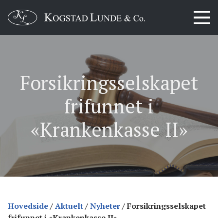
Forsikringsselskapet
frifunnet i
«Krankenkasse II»
Hovedside
/
Aktuelt
/
Nyheter
/
Forsikringsselskapet
frifunnet i «Krankenkasse II»