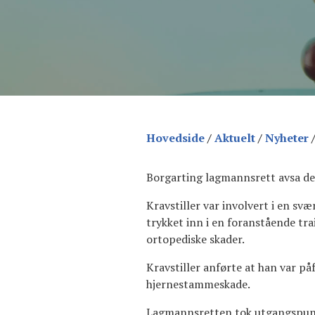
Hovedside
/
Aktuelt
/
Nyheter
Borgarting lagmannsrett avsa den
Kravstiller var involvert i en svæ
trykket inn i en foranstående tra
ortopediske skader.
Kravstiller anførte at han var p
hjernestammeskade.
Lagmannsretten tok utgangspunkt 