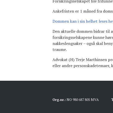
Forsikringsselskapet ble frifunne
Ankefristen er 1 måned fra domsa
Dommen kan i sin helhet leses he
Den aktuelle dommen bidrar til 
forsikringsselskapene kunne hør
nakkeslengsaker – også skal beny
traume.
Advokat (H) Terje Marthinsen pro
eller andre personskadetemaer, 
Org.nr.:
NO 980 687 805 MVA
T