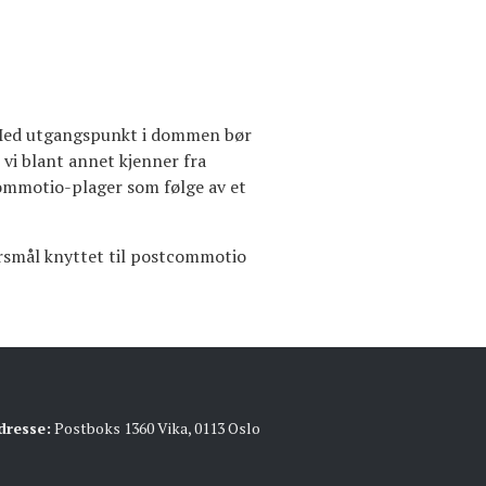
. Med utgangspunkt i dommen bør
vi blant annet kjenner fra
commotio-plager som følge av et
ørsmål knyttet til postcommotio
dresse:
Postboks 1360 Vika, 0113 Oslo