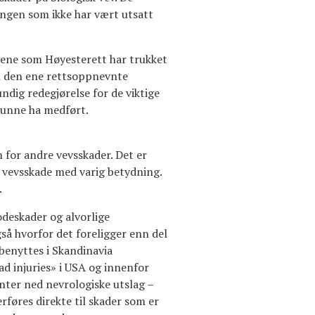
ingen som ikke har vært utsatt
pene som Høyesterett har trukket
n den ene rettsoppnevnte
ndig redegjørelse for de viktige
kunne ha medført.
for andre vevsskader. Det er
r vevsskade med varig betydning.
.
deskader og alvorlige
så hvorfor det foreligger enn del
 benyttes i Skandinavia
d injuries» i USA og innenfor
nter ned nevrologiske utslag –
rføres direkte til skader som er