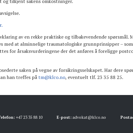
t og tilkjent sakens omkostninger.
vsigelse.
r.
avklaring av en rekke praktiske og tilbakevendende spørsmål
es med at alminnelige traumatologiske grunnprinsipper – som 
ttes for årsaksvurderingene der det anføres å foreligge post
sederte saken på vegne av forsikringsselskapet. Har dere sp
kan han treffes på
tm@klco.no
, eventuelt tlf. 23 35 88 25.
elefon:
+47 23 35 88 10
E-post:
advokat@klco.no
Posta