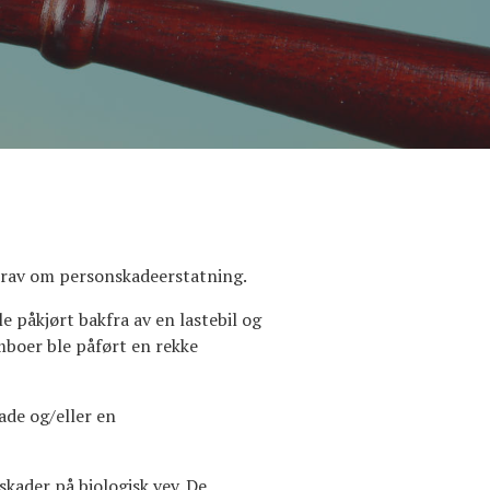
 krav om personskadeerstatning.
le påkjørt bakfra av en lastebil og
mboer ble påført en rekke
ade og/eller en
kader på biologisk vev. De