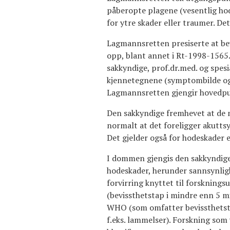
påberopte plagene (vesentlig hod
for ytre skader eller traumer. D
Lagmannsretten presiserte at be
opp, blant annet i Rt-1998-1565
sakkyndige, prof.dr.med. og spesi
kjennetegnene (symptombilde og 
Lagmannsretten gjengir hovedpu
Den sakkyndige fremhevet at de 
normalt at det foreligger akutts
Det gjelder også for hodeskader e
I dommen gjengis den sakkyndige
hodeskader, herunder sannsynlighe
forvirring knyttet til forsknings
(bevissthetstap i mindre enn 5 m
WHO (som omfatter bevissthetstap
f.eks. lammelser). Forskning som 