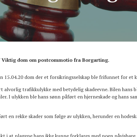
/
Viktig dom om postcommotio fra Borgarting.
 15.04.20 dom der et forsikringsselskap ble frifunnet for et
rt alvorlig trafikkulykke med betydelig skadeevne. Bilen hans b
iler. I ulykken ble hans sønn påført en hjerneskade og hans sa
åført en rekke skader som følge av ulykken, herunder en hodesk
i at plagene hans ikke kunne forklares med noen påvisbare s