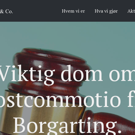
Hvem vi er
Hva vi gjør
Akt
Viktig dom o
ostcommotio f
Borgarting.