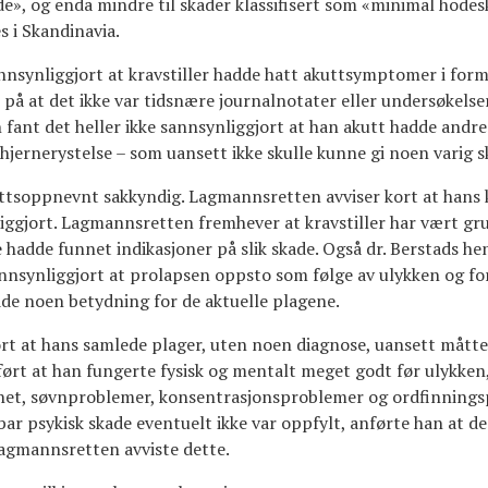
de», og enda mindre til skader klassifisert som «minimal hodes
s i Skandinavia.
nnsynliggjort at kravstiller hadde hatt akuttsymptomer i for
 på at det ikke var tidsnære journalnotater eller undersøkelser
ant det heller ikke sannsynliggjort at han akutt hadde andre
 hjernerystelse – som uansett ikke skulle kunne gi noen varig s
ettsoppnevnt sakkyndig. Lagmannsretten avviser kort at hans
ggjort. Lagmannsretten fremhever at kravstiller har vært gru
e hadde funnet indikasjoner på slik skade. Også dr. Berstads he
sannsynliggjort at prolapsen oppsto som følge av ulykken og for
de noen betydning for de aktuelle plagene.
ørt at hans samlede plager, uten noen diagnose, uansett mått
ført at han fungerte fysisk og mentalt meget godt før ulykken
et, søvnproblemer, konsentrasjonsproblemer og ordfinningsp
ar psykisk skade eventuelt ikke var oppfylt, anførte han at 
Lagmannsretten avviste dette.