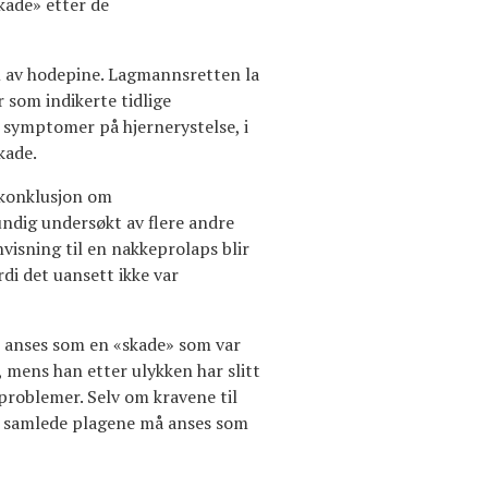
kade» etter de
m av hodepine. Lagmannsretten la
 som indikerte tidlige
 symptomer på hjernerystelse, i
kade.
 konklusjon om
ndig undersøkt av flere andre
nvisning til en nakkeprolaps blir
di det uansett ikke var
e anses som en «skade» som var
, mens han etter ulykken har slitt
roblemer. Selv om kravene til
de samlede plagene må anses som