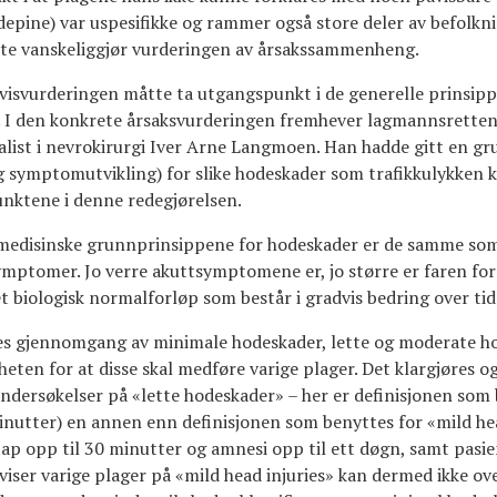
epine) var uspesifikke og rammer også store deler av befolkn
ette vanskeliggjør vurderingen av årsakssammenheng.
visvurderingen måtte ta utgangspunkt i de generelle prinsip
. I den konkrete årsaksvurderingen fremhever lagmannsrette
alist i nevrokirurgi Iver Arne Langmoen. Han hadde gitt en gru
symptomutvikling) for slike hodeskader som trafikkulykken 
nktene i denne redegjørelsen.
medisinske grunnprinsippene for hodeskader er de samme som 
ymptomer. Jo verre akuttsymptomene er, jo større er faren fo
t biologisk normalforløp som består i gradvis bedring over tid
s gjennomgang av minimale hodeskader, lette og moderate ho
ten for at disse skal medføre varige plager. Det klargjøres og
undersøkelser på «lette hodeskader» – her er definisjonen som
inutter) en annen enn definisjonen som benyttes for «mild hea
 opp til 30 minutter og amnesi opp til ett døgn, samt pasie
viser varige plager på «mild head injuries» kan dermed ikke ove