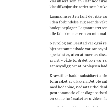
klassifisert som en «lett hodeska
klassifikasjonskriterier som bruke
Lagmannsretten fant det ikke sa
i den forbindelse avgjørende vekt
hodepineplager. Lagmannsretten f
alle fall ikke mer enn en minimal
Nevrolog Jan Berstad var også r
hjernestammeskade var sannsynli
spesialister, uten at noen av diss
avvist – både fordi det ikke var 
sannsynliggjort at prolapsen had
Kravstiller hadde subsidiært anf
forårsaket av ulykken. Det ble an
med hodepine, nedsatt utholdenh
postcommotio eller diagnostiserb
en skade forårsaket av ulykken. 