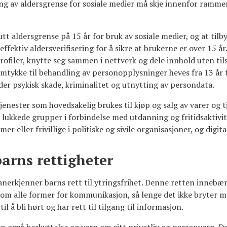
ng av aldersgrense for sosiale medier må skje innenfor ramm
t aldersgrense på 15 år for bruk av sosiale medier, og at tilb
 effektiv aldersverifisering for å sikre at brukerne er over 15 å
rofiler, knytte seg sammen i nettverk og dele innhold uten til
mtykke til behandling av personopplysninger heves fra 13 år ti
er psykisk skade, kriminalitet og utnytting av persondata.
tjenester som hovedsakelig brukes til kjøp og salg av varer og 
lukkede grupper i forbindelse med utdanning og fritidsaktivi
eller frivillige i politiske og sivile organisasjoner, og digit
arns rettigheter
erkjenner barns rett til ytringsfrihet. Denne retten innebærer
m alle former for kommunikasjon, så lenge det ikke bryter me
til å bli hørt og har rett til tilgang til informasjon.