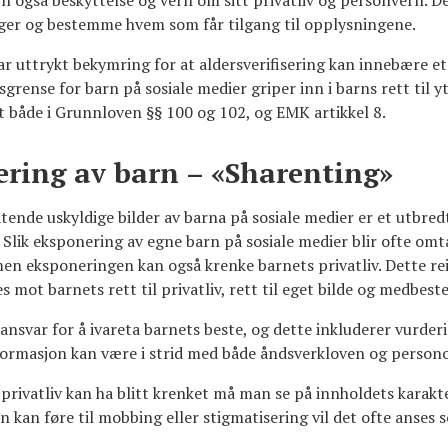
 også beskyttelse og vern om sitt privatliv og personvern. Det
nger og bestemme hvem som får tilgang til opplysningene.
 uttrykt bekymring for at aldersverifisering kan innebære et
grense for barn på sosiale medier griper inn i barns rett til y
tet både i Grunnloven §§ 100 og 102, og EMK artikkel 8.
ering av barn – «Sharenting»
latende uskyldige bilder av barna på sosiale medier er et utb
 Slik eksponering av egne barn på sosiale medier blir ofte om
 men eksponeringen kan også krenke barnets privatliv. Dette 
es mot barnets rett til privatliv, rett til eget bilde og medbes
ansvar for å ivareta barnets beste, og dette inkluderer vurderi
nformasjon kan være i strid med både åndsverkloven og person
 privatliv kan ha blitt krenket må man se på innholdets karakt
 kan føre til mobbing eller stigmatisering vil det ofte anses 