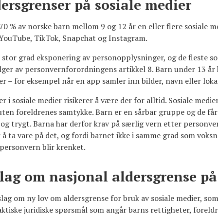
ersgrenser på sosiale medier
70 % av norske barn mellom 9 og 12 år en eller flere sosiale m
YouTube, TikTok, Snapchat og Instagram.
i stor grad eksponering av personopplysninger, og de fleste so
lger av personvernforordningens artikkel 8. Barn under 13 år k
 – for eksempel når en app samler inn bilder, navn eller loka
er i sosiale medier risikerer å være der for alltid. Sosiale med
uten foreldrenes samtykke. Barn er en sårbar gruppe og de får 
it og trygt. Barna har derfor krav på særlig vern etter personv
er å ta vare på det, og fordi barnet ikke i samme grad som voksn
 personvern blir krenket.
slag om nasjonal aldersgrense på
slag om ny lov om aldersgrense for bruk av sosiale medier, som 
raktiske juridiske spørsmål som angår barns rettigheter, foreld