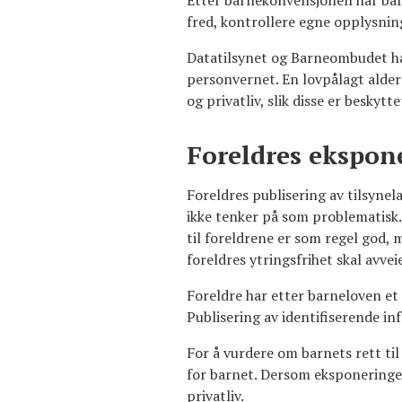
Etter barnekonvensjonen har barn
fred, kontrollere egne opplysni
Datatilsynet og Barneombudet har
personvernet. En lovpålagt alders
og privatliv, slik disse er beskyt
Foreldres ekspon
Foreldres publisering av tilsyne
ikke tenker på som problematisk.
til foreldrene er som regel god,
foreldres ytringsfrihet skal avvei
Foreldre har etter barneloven et 
Publisering av identifiserende i
For å vurdere om barnets rett til
for barnet. Dersom eksponeringen
privatliv.