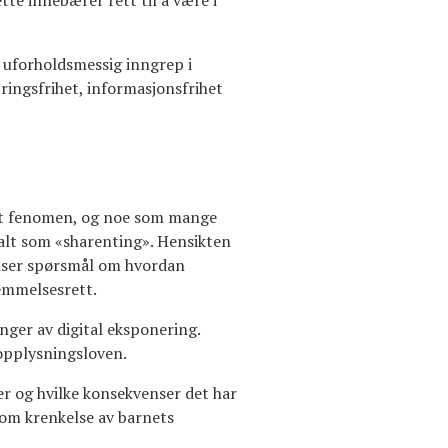
te innebærer rett til å være i
 uforholdsmessig inngrep i
tringsfrihet, informasjonsfrihet
redt fenomen, og noe som mange
talt som «sharenting». Hensikten
reiser spørsmål om hvordan
temmelsesrett.
nger av digital eksponering.
opplysningsloven.
er og hvilke konsekvenser det har
som krenkelse av barnets