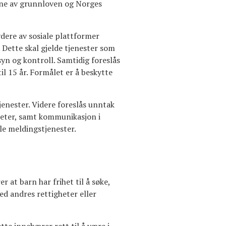
ene av grunnloven og Norges
ydere av sosiale plattformer
r. Dette skal gjelde tjenester som
syn og kontroll. Samtidig foreslås
l 15 år. Formålet er å beskytte
tjenester. Videre foreslås unntak
teter, samt kommunikasjon i
ale meldingstjenester.
 at barn har frihet til å søke,
d andres rettigheter eller