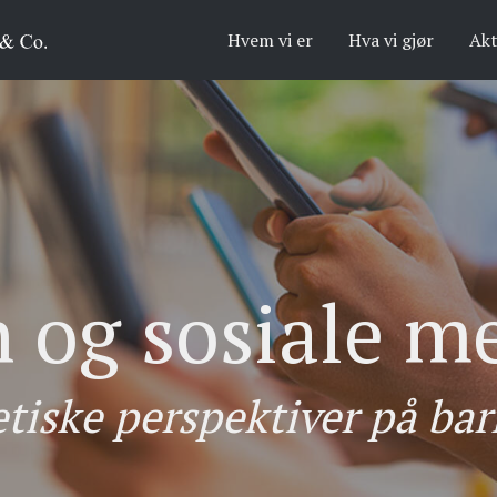
Hvem vi er
Hva vi gjør
Akt
 og sosiale m
etiske perspektiver på barn