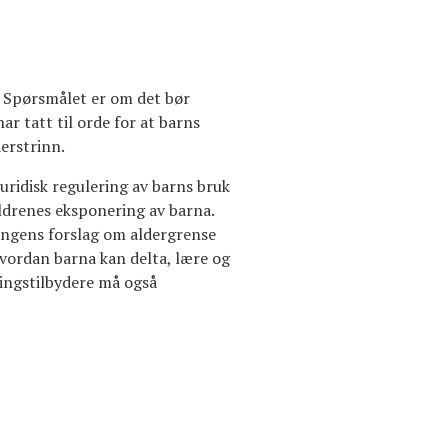
. Spørsmålet er om det bør
r tatt til orde for at barns
erstrinn.
juridisk regulering av barns bruk
eldrenes eksponering av barna.
eringens forslag om aldergrense
hvordan barna kan delta, lære og
ringstilbydere må også