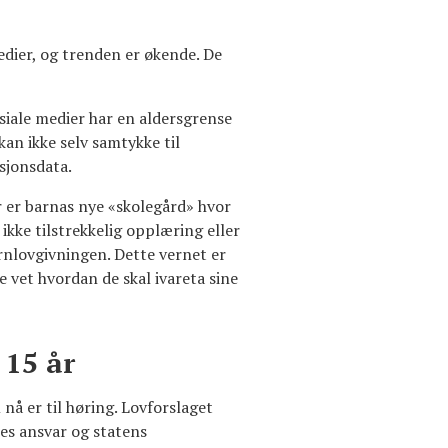
edier, og trenden er økende. De
siale medier har en aldersgrense
an ikke selv samtykke til
sjonsdata.
ier er barnas nye «skolegård» hvor
ikke tilstrekkelig opplæring eller
ernlovgivningen. Dette vernet er
e vet hvordan de skal ivareta sine
 15 år
nå er til høring. Lovforslaget
res ansvar og statens