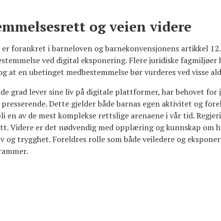
mmelsesrett og veien videre
 er forankret i barneloven og barnekonvensjonens artikkel 12
temmelse ved digital eksponering. Flere juridiske fagmiljøer ha
g at en ubetinget medbestemmelse bør vurderes ved visse ald
de grad lever sine liv på digitale plattformer, har behovet for 
r presserende. Dette gjelder både barnas egen aktivitet og for
å bli en av de mest komplekse rettslige arenaene i vår tid. Regj
skritt. Videre er det nødvendig med opplæring og kunnskap om 
liv og trygghet. Foreldres rolle som både veiledere og ekspone
 rammer.