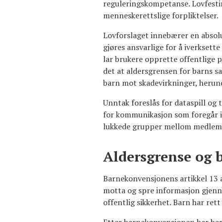
reguleringskompetanse. Lovfesti
menneskerettslige forpliktelser.
Lovforslaget innebærer en absolut
gjøres ansvarlige for å iverksette
lar brukere opprette offentlige p
det at aldersgrensen for barns sa
barn mot skadevirkninger, herund
Unntak foreslås for dataspill og 
for kommunikasjon som foregår i 
lukkede grupper mellom medlemmer 
Aldersgrense og b
Barnekonvensjonens artikkel 13 an
motta og spre informasjon gjenno
offentlig sikkerhet. Barn har rett 