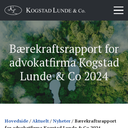
Bærekraftsrapport for
advokatfirma Kogstad
Lunde & Co 2024
Hovedside
/
Aktuelt
/
Nyheter
/
Bærekraftsrapport
for advokatfirma Kogstad Lunde & Co 2024