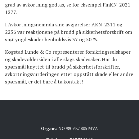
grad av avkortning godtas, se for eksempel FinKN-2021-
1277.
I Avkortningsnemnda sine avgjørelser AKN-2311 og
2236 var reaksjonene på brudd på sikkerhetsforskrift om
snøtyngdeskader henholdsvis 37 og 50 %.
Kogstad Lunde & Co representerer forsikringsselskaper
og skadevoldersiden i alle slags skadesaker. Har du
spørsmål knyttet til brudd på sikkerhetsforskrifter,
avkortningsvurderingen etter oppstått skade eller andre
spørsmål, er det bare å ta kontakt!
Org.nr.:
NO 980 687 805 MVA