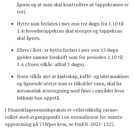
åpnes og at man skal kontrollere at tappekranen er
tett.
Hytte som forlates i mer enn tre døgn fra 1.10 til
1.4: hovedstoppekran skal stenges og tappekran
skal åpnes.
Ellers i året: er hytta forlatt i mer enn 15 døgn
gjelder samme forskrift som for perioden 1.10 til
1.4. (Noen vilkår: alltid 3 døgn).
Noen vilkår sier at kjøleskap, kaffe- og isbitmaskiner
og lignende utstyr som er tilkoblet vann, skal ha
automatisk avstengning med føler i områder hvor
lekkasje kan oppstå.
I Finansklagenemndspraksis er «tilstrekkelig varme»
tolket med utgangspunkt i en normalnorm for minste
oppvarming på 75Wper kvm, se FinKN-2021-1227.