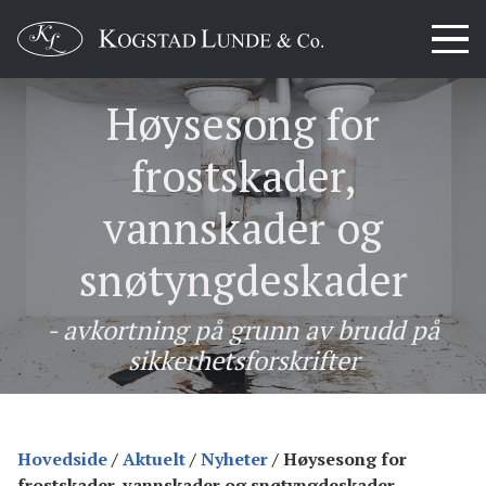
Høysesong for
frostskader,
vannskader og
snøtyngdeskader
- avkortning på grunn av brudd på
sikkerhetsforskrifter
Hovedside
/
Aktuelt
/
Nyheter
/
Høysesong for
frostskader, vannskader og snøtyngdeskader