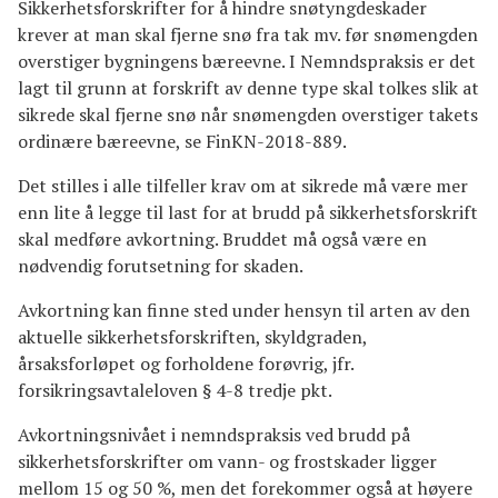
Sikkerhetsforskrifter for å hindre snøtyngdeskader
krever at man skal fjerne snø fra tak mv. før snømengden
overstiger bygningens bæreevne. I Nemndspraksis er det
lagt til grunn at forskrift av denne type skal tolkes slik at
sikrede skal fjerne snø når snømengden overstiger takets
ordinære bæreevne, se FinKN-2018-889.
Det stilles i alle tilfeller krav om at sikrede må være mer
enn lite å legge til last for at brudd på sikkerhetsforskrift
skal medføre avkortning. Bruddet må også være en
nødvendig forutsetning for skaden.
Avkortning kan finne sted under hensyn til arten av den
aktuelle sikkerhetsforskriften, skyldgraden,
årsaksforløpet og forholdene forøvrig, jfr.
forsikringsavtaleloven § 4-8 tredje pkt.
Avkortningsnivået i nemndspraksis ved brudd på
sikkerhetsforskrifter om vann- og frostskader ligger
mellom 15 og 50 %, men det forekommer også at høyere